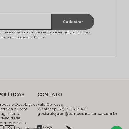
Cadastrar
 o uso dos seus dados para envio de e-mails, conforme a
nas para maiores de 18 anos.
POLÍTICAS
CONTATO
Trocas e Devoluções
Fale Conosco
ntrega e Frete
Whatsapp (37) 99866-9431
Pagamento
gestaolojaon@tempodecrianca.com.br
Privacidade
Termos de Uso
Site Seguro