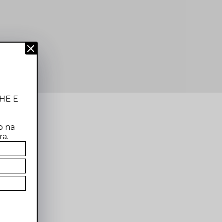
HE E
!
o na
ra.