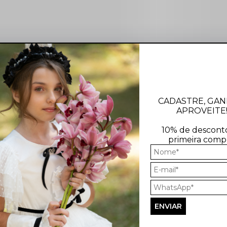
CADASTRE, GAN
APROVEITE
10% de descont
primeira comp
Lançamentos na Promo
Produtos que nunca param no estoque
Nenhum produto encontrado...
ENVIAR