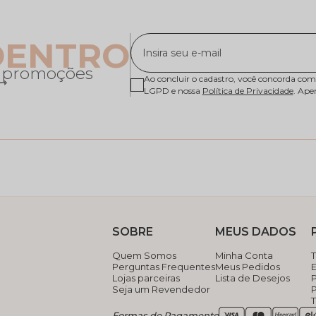
DENTRO
e promoções
Ao concluir o cadastro, você concorda com
 ⇾
LGPD e nossa
Política de Privacidade
. Ape
SOBRE
MEUS DADOS
Quem Somos
Minha Conta
Perguntas Frequentes
Meus Pedidos
E
Lojas parceiras
Lista de Desejos
Seja um Revendedor
Formas de Pagamento