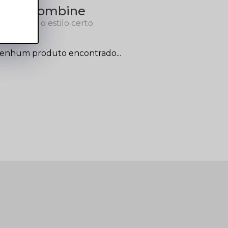
Combine
com o estilo certo
enhum produto encontrado...