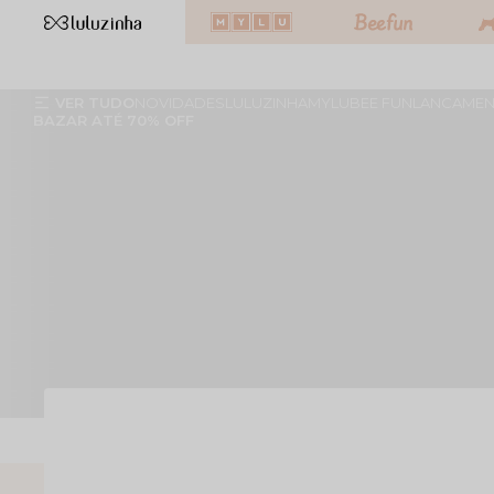
Frete grátis acima R$599 p/ tod
VER TUDO
NOVIDADES
LULUZINHA
MYLU
BEE FUN
LANCAMEN
BAZAR ATÉ 70% OFF